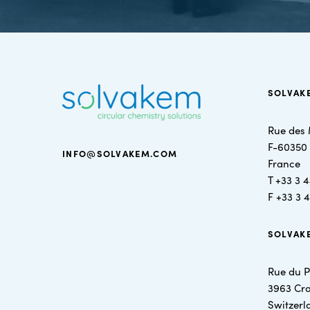
SOLVAK
Rue des 
F-60350 S
INFO@SOLVAKEM.COM
France
T +
33 3 4
F +
33 3 
SOLVAK
Rue du P
3963 Cr
Switzerl