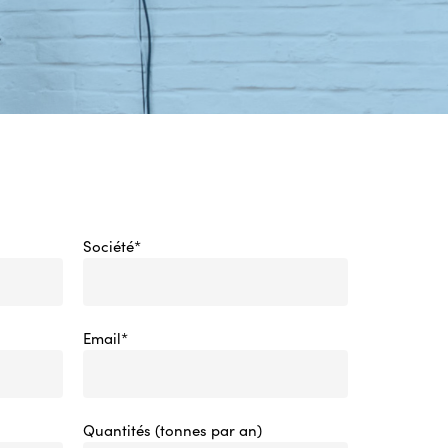
Société*
Email*
Quantités (tonnes par an)