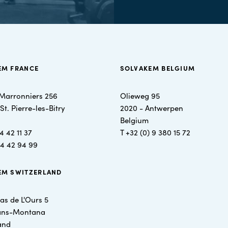
EM FRANCE
SOLVAKEM BELGIUM
Marronniers 256
Olieweg 95
t. Pierre-les-Bitry
2020 - Antwerpen
Belgium
4 42 11 37
T
+32 (0) 9 380 15 72
44 42 94 99
EM SWITZERLAND
as de L'Ours 5
ans-Montana
and